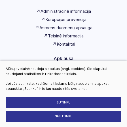
Administracinė informacija
Korupcijos prevencija
Asmens duomenų apsauga
Teisinė informacija
Kontaktai
Apklausa
Mūsų svetainė naudoja slapukus (angl. cookies). Šie slapukai
Kviečiame įvertinti
naudojami statistikos ir rinkodaros tikslais.
Ignalinos rajono kultūros centro
paslaugų kokybę
Jei Jūs sutinkate, kad šiems tikslams būtų naudojami slapukai,
spauskite „Sutinku“ ir toliau naudokitės svetaine.
Vertinti
SUTINKU
NESUTINKU
Ignalinos rajono kultūros centras . Visos teisės saugomos
Slapukų parinktys
Duomenų apsauga