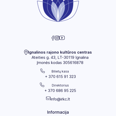
„Skambančios Ignalinos legendos“
„Ignalinos krašto tradicinių švenčių
gyvybingumo išsaugojimas ir plėtra“
Ignalinos rajono kultūros centras
Ateities g. 43, LT-30119 Ignalina
Įmonės kodas 305616878
Bilietų kasa
+ 370 615 91 323
Direktorius
+ 370 686 95 225
info@irkc.lt
Informacija