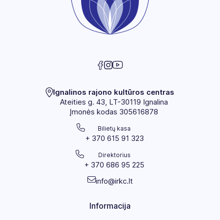
„Skambančios Ignalinos legendos“
„Ignalinos krašto tradicinių švenčių
gyvybingumo išsaugojimas ir plėtra“
Ignalinos rajono kultūros centras
Ateities g. 43, LT-30119 Ignalina
Įmonės kodas 305616878
Bilietų kasa
+ 370 615 91 323
Direktorius
+ 370 686 95 225
info@irkc.lt
Informacija