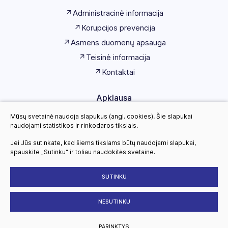
Administracinė informacija
Korupcijos prevencija
Asmens duomenų apsauga
Teisinė informacija
Kontaktai
Apklausa
Mūsų svetainė naudoja slapukus (angl. cookies). Šie slapukai
Kviečiame įvertinti
naudojami statistikos ir rinkodaros tikslais.
Ignalinos rajono kultūros centro
paslaugų kokybę
Jei Jūs sutinkate, kad šiems tikslams būtų naudojami slapukai,
spauskite „Sutinku“ ir toliau naudokitės svetaine.
Vertinti
SUTINKU
NESUTINKU
Ignalinos rajono kultūros centras . Visos teisės saugomos
Slapukų parinktys
Duomenų apsauga
PARINKTYS