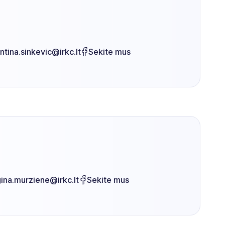
ntina.sinkevic@irkc.lt
Sekite mus
gina.murziene@irkc.lt
Sekite mus