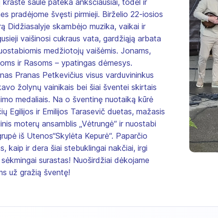
krašte saulė pateka anksčiausiai, todėl ir
es pradėjome švęsti pirmieji. Birželio 22-iosios
ą Didžiasalyje skambėjo muzika, vaikai ir
usieji vaišinosi cukraus vata, gardžiąją arbata
uostabiomis medžiotojų vaišėmis. Jonams,
noms ir Rasoms – ypatingas dėmesys.
nas Pranas Petkevičius visus varduvininkus
kavo žolynų vainikais bei šiai šventei skirtais
imo medaliais. Na o šventinę nuotaiką kūrė
ių Egilijos ir Emilijos Tarasevič duetas, mažasis
inis moterų ansamblis „Vėtrungė“ ir nuostabi
grupė iš Utenos“Skylėta Kepurė“. Paparčio
s, kaip ir dera šiai stebuklingai nakčiai, irgi
sėkmingai surastas! Nuoširdžiai dėkojame
ms už gražią šventę!