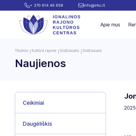
+ 370 614 46 658
info@irkc.lt
Apie mus
Ren
Titulinis
Kultūra rajone
Didžiasalis
Didžiasalis
Naujienos
Jon
Ceikiniai
2025
Daugėliškis