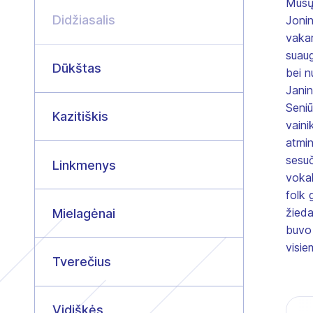
Mūsų 
Didžiasalis
Jonin
vakar
suaug
Dūkštas
bei n
Jani
Seniū
Kazitiškis
vaini
atmin
sesuč
Linkmenys
vokal
folk 
žieda
Mielagėnai
buvo 
visie
Tverečius
Vidiškės