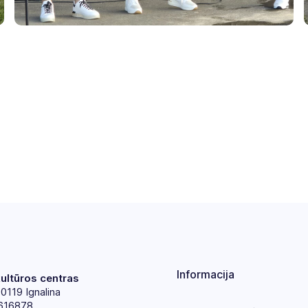
Informacija
kultūros centras
30119 Ignalina
616878