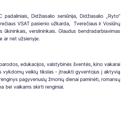
padaliniais, Didžiasalio seniūnija, Didžiasalio „Ryto“
verečiaus VSAT pasienio užkarda, Tverečiaus ir Vosiūnų
s ūkininkais, verslininkais. Glaudus bendradarbiavimas
e ar net užsienyje.
 parodos, edukacijos, valstybinės šventės, kino vakarai
inis vykdomų veiklų tikslas - įtraukti gyventojus į aktyvią
, renginys pagyvenusių žmonių dienai paminėti, romansų
bei vaikams skirti renginiai.