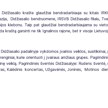
Didžiasalio krašte glaudžiai bendradarbiauja su kitais IRKC 
zija, Didžiasalio bendruomene, IRSVB Didžiasalio filialu, T
ijos klebonu. Taip pat glaudžiai bendradarbiaujama su vieto
a kraštą garsinti ne tik Ignalinos rajone, bet ir visoje Lietuvoj
Didžiasalio padalinyje vykdomos įvairios veiklos, susitikimai,
ti renginiai, kurie orientuoti į įvairaus amžiaus grupes. Pagrind
rinę veiklą. Pagrindinės šventės Didžiasalyje: Rudens šventė
as, Kalėdinis koncertas, Užgavėnės, Joninės, Motinos diena 