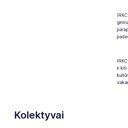
IRKC 
gimna
parap
paded
IRKC 
ir ki
kultū
vakar
Kolektyvai