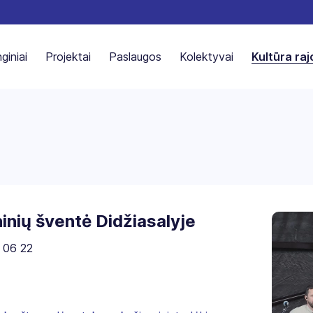
giniai
Projektai
Paslaugos
Kolektyvai
Kultūra ra
inių šventė Didžiasalyje
 06 22